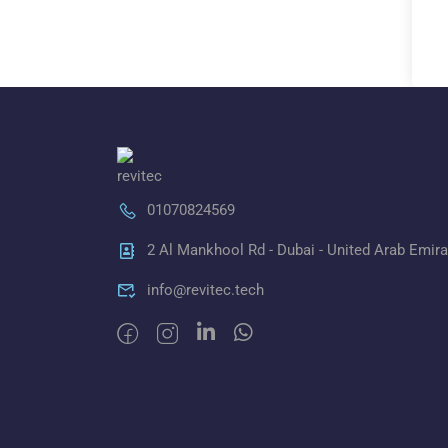
01070824569
2 Al Mankhool Rd - Dubai - United Arab Emir
info@revitec.tech