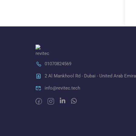
01070824569
2 Al Mankhool Rd - Dubai - United Arab Emir
info@revitec.tech