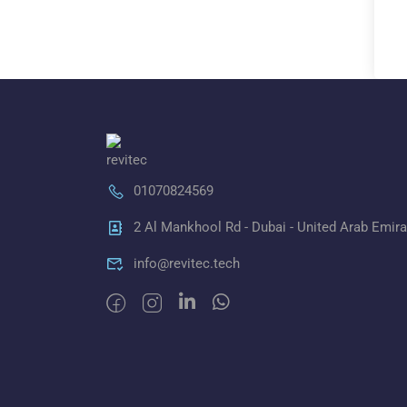
01070824569
2 Al Mankhool Rd - Dubai - United Arab Emir
info@revitec.tech