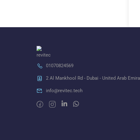
01070824569
2 Al Mankhool Rd - Dubai - United Arab Emir
info@revitec.tech